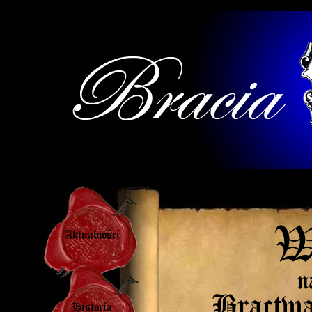
W
Aktualności
n
Bractwa
Historia