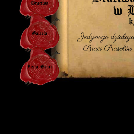
Bractwa
w B
k
Galeria
Jedynego działając
Braci Prasołó
Lista Braci