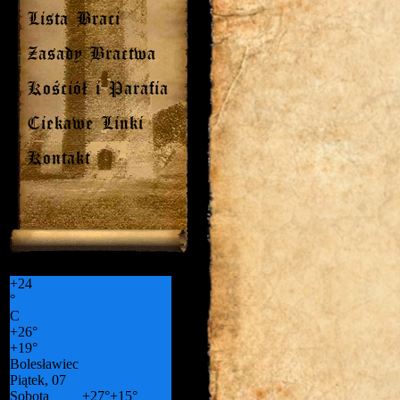
Lista Braci
Zasady Bractwa
Kościół i Parafia
Ciekawe Linki
Kontakt
+
24
°
C
+
26°
+
19°
Bolesławiec
Piątek, 07
Sobota
+
27°
+
15°