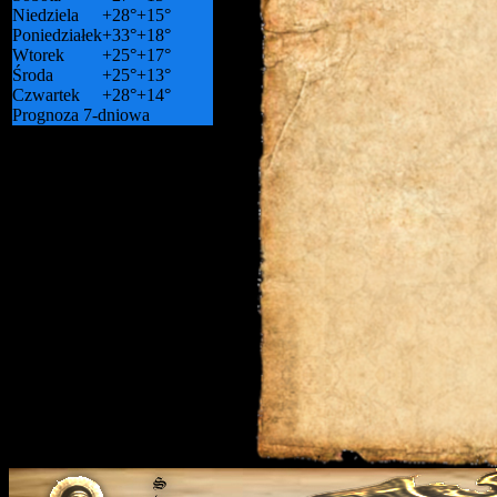
Niedziela
+
28°
+
15°
Poniedziałek
+
33°
+
18°
Wtorek
+
25°
+
17°
Środa
+
25°
+
13°
Czwartek
+
28°
+
14°
Prognoza 7-dniowa