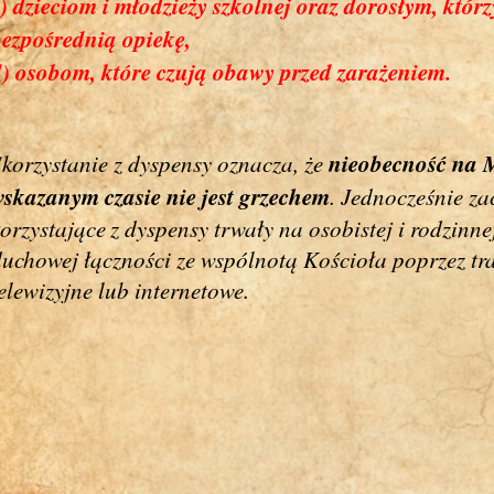
) dzieciom i młodzieży szkolnej oraz dorosłym, któ
bezpośrednią opiekę,
d) osobom, które czują obawy przed zarażeniem.
nieobecność na M
korzystanie z dyspensy oznacza, że
wskazanym czasie nie jest grzechem
. Jednocześnie z
orzystające
z dyspensy trwały na osobistej i rodzinne
duchowej łączności
ze wspólnotą Kościoła poprzez tr
elewizyjne lub internetowe.