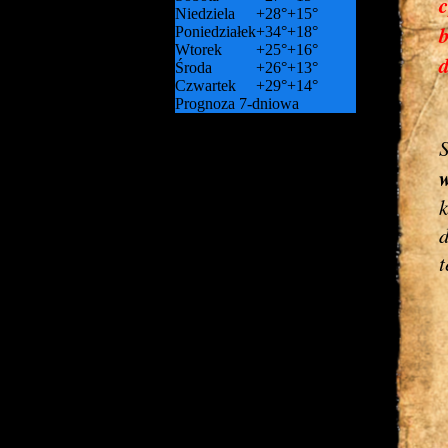
c
Niedziela
+
28°
+
15°
Poniedziałek
+
34°
+
18°
Wtorek
+
25°
+
16°
Środa
+
26°
+
13°
Czwartek
+
29°
+
14°
Prognoza 7-dniowa
S
k
t