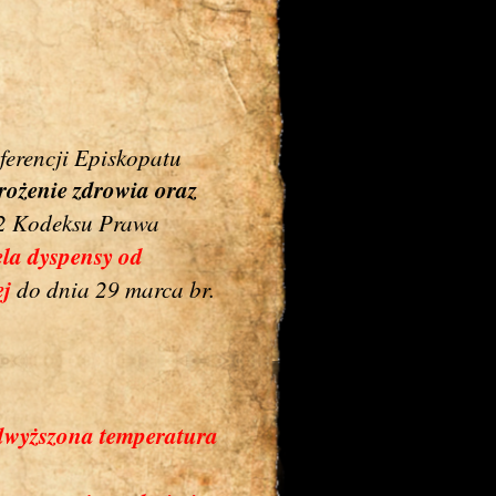
ferencji Episkopatu
rożenie zdrowia oraz
§ 2 Kodeksu Prawa
la dyspensy od
ej
do dnia 29 marca br.
odwyższona temperatura