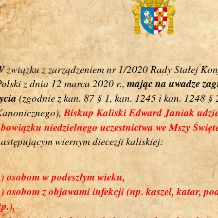
 związku z zarządzeniem nr 1/2020 Rady Stałej Kon
mając na uwadze zag
olski z dnia 12 marca 2020 r.,
ycia
(zgodnie z kan. 87 § 1, kan. 1245 i kan. 1248 
Biskup Kaliski Edward Janiak udzie
Kanonicznego),
obowiązku niedzielnego uczestnictwa we Mszy Święt
astępującym wiernym diecezji kaliskiej:
a) osobom w podeszłym wieku,
) osobom z objawami infekcji (np. kaszel, katar, p
tp.),