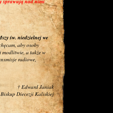
rzy sprawują nad nimi
szy św. niedzielnej
we
achęcam, aby osoby
j modlitwie, a także w
ansmisje radiowe,
† Edward Janiak
Biskup Diecezji Kaliskiej