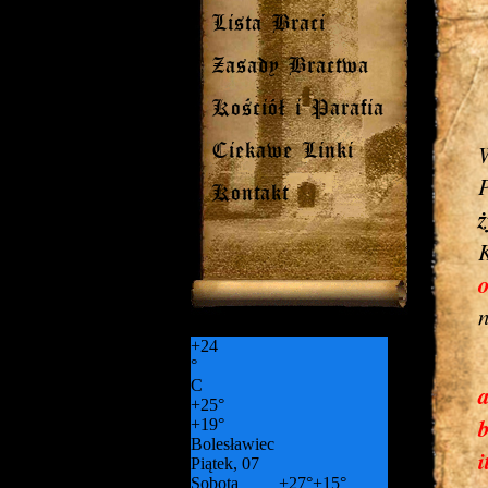
Lista Braci
Zasady Bractwa
Kościół i Parafia
W
Ciekawe Linki
P
Kontakt
ż
n
+
24
°
C
+
25°
b
+
19°
Bolesławiec
i
Piątek, 07
Sobota
+
27°
+
15°