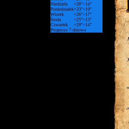
Niedziela
+
28°
+
14°
Poniedziałek
+
33°
+
19°
Wtorek
+
26°
+
17°
Środa
+
25°
+
13°
Czwartek
+
29°
+
14°
Prognoza 7-dniowa
X
w
o