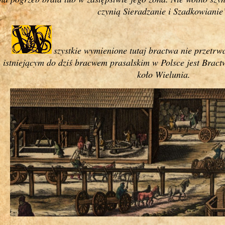
czynią Sieradzanie i Szadkowianie
szystkie wymienione tutaj bractwa nie przetrw
istniejącym do dziś bracwem prasalskim w Polsce jest Brac
koło Wielunia.