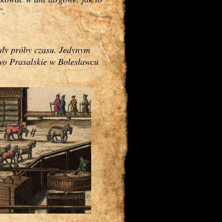
”.
ały próby czasu. Jedynym
two Prasalskie w Bolesławcu