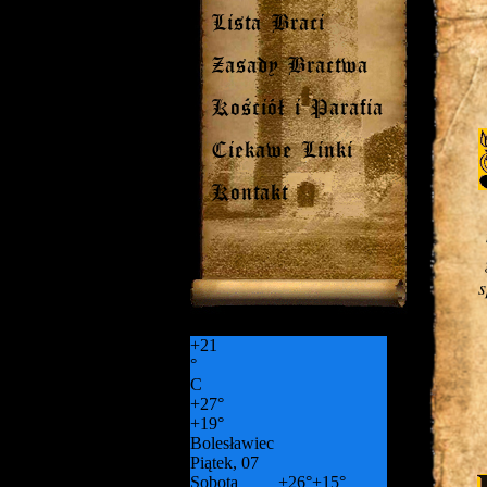
Lista Braci
Zasady Bractwa
Kościół i Parafia
Ciekawe Linki
Kontakt
s
+
21
°
C
+
27°
+
19°
Bolesławiec
Piątek, 07
Sobota
+
26°
+
15°