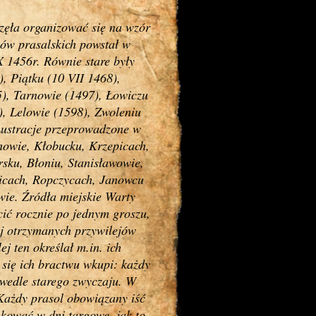
częła organizować się na wzór
hów prasalskich powstał w
X 1456r. Równie stare były
, Piątku (10 VII 1468),
), Tarnowie (1497), Łowiczu
), Lelowie (1598), Zwoleniu
Lustracje przeprowadzone w
chowie, Kłobucku, Krzepicach,
ku, Błoniu, Stanisławowie,
icach, Ropczycach, Janowcu
wie. Źródła miejskie Warty
cić rocznie po jednym groszu,
ej otrzymanych przywilejów
j ten określał m.in. ich
się ich bractwu wkupi: każdy
 wedle starego zwyczaju. W
 Każdy prasol obowiązany iść
nkować w dni targowe, jak to