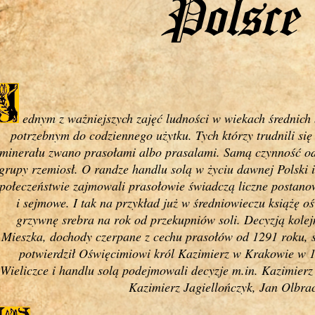
Polsce
ednym z ważniejszych zajęć ludności w wiekach średnich 
potrzebnym do codziennego użytku. Tych którzy trudnili si
minerału zwano prasołami albo prasalami. Samą czynność o
grupy rzemiosł. O randze handlu solą w życiu dawnej Polski 
połeczeństwie zajmowali prasołowie świadczą liczne postanow
i sejmowe. I tak na przykład już w średniowieczu książę o
grzywnę srebra na rok od przekupniów soli. Decyzją kole
Mieszka, dochody czerpane z cechu prasołów od 1291 roku, sz
potwierdził Oświęcimiowi król Kazimierz w Krakowie w 1
Wieliczce i handlu solą podejmowali decyzje m.in. Kazimierz
Kazimierz Jagiellończyk, Jan Olbrac