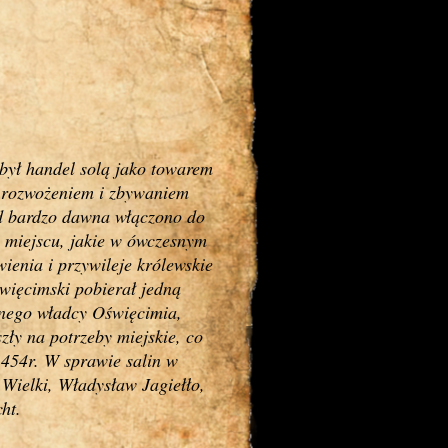
był handel solą jako towarem
ę rozwożeniem i zbywaniem
d bardzo dawna włączono do
i miejscu, jakie w ówczesnym
ienia i przywileje królewskie
święcimski pobierał jedną
jnego władcy Oświęcimia,
ły na potrzeby miejskie, co
454r. W sprawie salin w
 Wielki, Władysław Jagiełło,
ht.