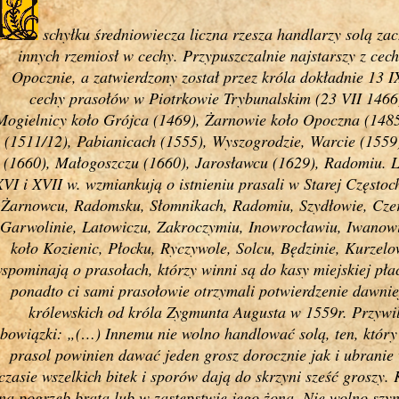
schyłku średniowiecza liczna rzesza handlarzy solą za
innych rzemiosł w cechy. Przypuszczalnie najstarszy z cec
Opocznie, a zatwierdzony został przez króla dokładnie 13 I
cechy prasołów w Piotrkowie Trybunalskim (23 VII 1466)
Mogielnicy koło Grójca (1469), Żarnowie koło Opoczna (1485
(1511/12), Pabianicach (1555), Wyszogrodzie, Warcie (1559
(1660), Małogoszczu (1660), Jarosławcu (1629), Radomiu. 
VI i XVII w. wzmiankują o istnieniu prasali w Starej Często
Żarnowcu, Radomsku, Słomnikach, Radomiu, Szydłowie, Czers
Garwolinie, Latowiczu, Zakroczymiu, Inowrocławiu, Iwanow
koło Kozienic, Płocku, Ryczywole, Solcu, Będzinie, Kurzelo
spominają o prasołach, którzy winni są do kasy miejskiej pła
ponadto ci sami prasołowie otrzymali potwierdzenie dawni
królewskich od króla Zygmunta Augusta w 1559r. Przywile
bowiązki: „(…) Innemu nie wolno handlować solą, ten, który 
prasol powinien dawać jeden grosz dorocznie jak i ubranie
czasie wszelkich bitek i sporów dają do skrzyni sześć groszy.
na pogrzeb brata lub w zastępstwie jego żona. Nie wolno szy