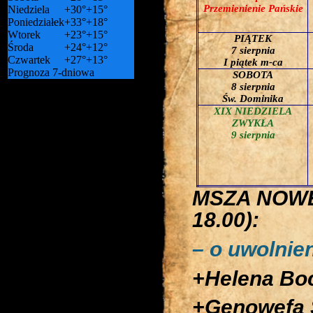
Przemienienie Pańskie
Niedziela
+
30°
+
15°
Poniedziałek
+
33°
+
18°
Wtorek
+
23°
+
15°
PIĄTEK
Środa
+
24°
+
12°
7 sierpnia
Czwartek
+
27°
+
13°
I piątek m-ca
Prognoza 7-dniowa
SOBOTA
8 sierpnia
Św. Dominika
XIX NIEDZIELA
ZWYKŁA
9 sierpnia
MSZA NOWEN
18.00):
– o uwolnie
+Helena Boc
+Genowefa S