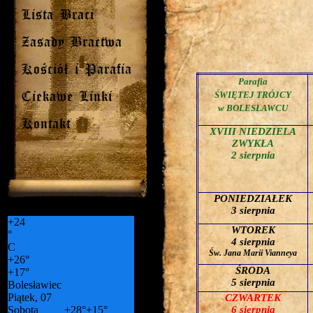
Lista Braci
Zasady Bractwa
Kościół i Parafia
Parafia
ŚWIĘTEJ TRÓJCY
Ciekawe Linki
w BOLESŁAWCU
Kontakt
XVIII NIEDZIELA
ZWYKŁA
2 sierpnia
PONIEDZIAŁEK
3 sierpnia
+
24
WTOREK
°
4 sierpnia
C
Św. Jana Marii Vianneya
+
26°
ŚRODA
+
17°
5 sierpnia
Bolesławiec
Piątek, 07
CZWARTEK
Sobota
+
28°
+
15°
6 sierpnia