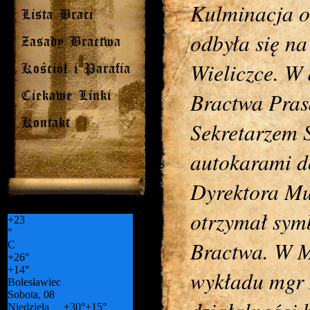
Kulminacja o
Lista Braci
odbyła się n
Zasady Bractwa
Wieliczce. W 
Kościół i Parafia
Bractwa Prasa
Ciekawe Linki
Sekretarzem 
Kontakt
autokarami do
Dyrektora Mu
otrzymał sym
+
23
°
Bractwa. W M
C
+
26°
+
14°
wykładu mgr M
Bolesławiec
Sobota, 08
Niedziela
+
30°
+
15°