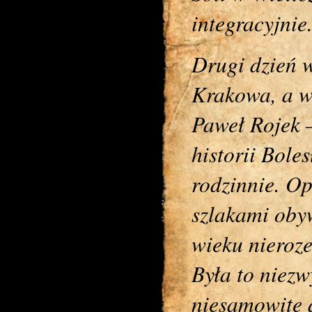
integracyjnie
Drugi dzień 
Krakowa, a w 
Paweł Rojek 
historii Bole
rodzinnie. O
szlakami obyw
wieku nieroze
Była to niez
niesamowite 