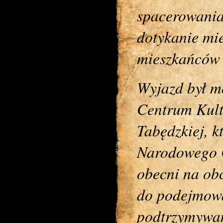
spacerowania
dotykanie mi
mieszkańców 
Wyjazd był m
Centrum Kult
Tabędzkiej, k
Narodowego C
obecni na ob
do podejmowa
podtrzymywan