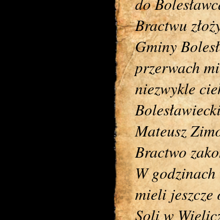
do Bolesławca
Bractwu złoż
Gminy Boles
przerwach mi
niezwykle cie
Bolesławieck
Mateusz Zimo
Bractwo zako
W godzinach 
mieli jeszcze
Soli w Wielic