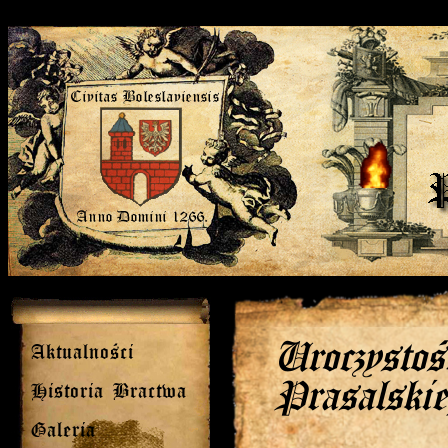
Uroczystoś
Aktualności
Prasalskie
Historia Bractwa
Galeria