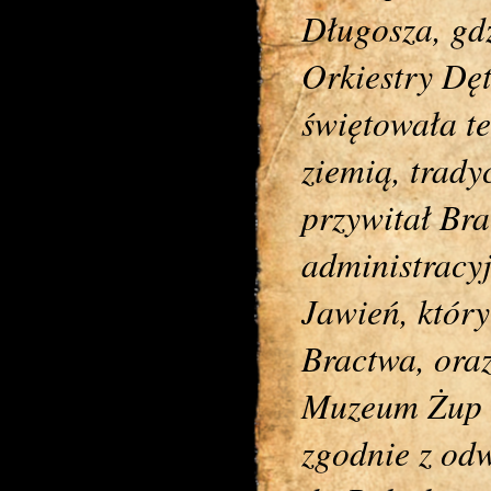
Długosza, gdz
Orkiestry Dęt
świętowała t
ziemią, trad
przywitał Bra
administracyj
Jawień, któr
Bractwa, oraz
Muzeum Żup K
zgodnie z odw