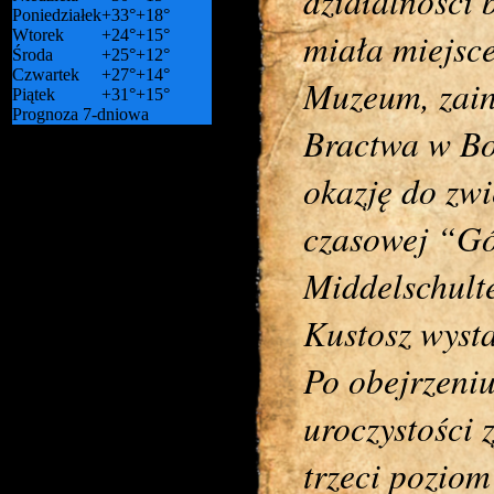
działalności 
Poniedziałek
+
33°
+
18°
miała miejsc
Wtorek
+
24°
+
15°
Środa
+
25°
+
12°
Czwartek
+
27°
+
14°
Muzeum, zain
Piątek
+
31°
+
15°
Prognoza 7-dniowa
Bractwa w Bo
okazję do zw
czasowej “Gó
Middelschult
Kustosz wyst
Po obejrzeni
uroczystości 
trzeci pozio